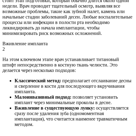
стоит этап подготовки, который обычно длится около одной
недели. Врач проводит тщательный осмотр, выявляя все
возможные проблемы, такие как зубной налет, камень или
начальные стадии заболеваний десен. Любые воспалительные
процессы или инфекции в полости рта необходимо
ликвидировать до начала имплантации, чтобы
минимизировать риск возможных осложнений.
Вживление импланта
2
На этом ключевом этапе врач устанавливает титановый
штифт непосредственно в костную ткань челюсти. Это
делается через несколько подходов:
Классический метод:
предполагает отслаивание десны
и сверление в кости для последующего вкручивания
импланта.
Малоинвазивный подход:
позволяет установить
имплант через минимальные проколы в десне.
Вживление в существующую лунку:
осуществляется
сразу после удаления зуба (одномоментная
имплантация), что считается наименее травматичным
методом.