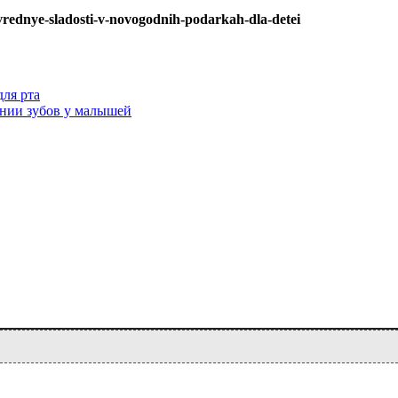
vrednye-sladosti-v-novogodnih-podarkah-dla-detei
ля рта
ании зубов у малышей