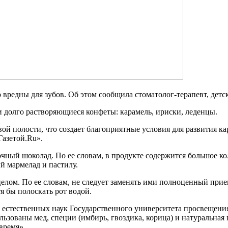
о вредны для зубов. Об этом сообщила стоматолог-терапевт, д
и долго растворяющиеся конфеты: карамель, ириски, леденцы.
вой полости, что создает благоприятные условия для развития к
Газетой.Ru».
очный шоколад. По ее словам, в продукте содержится большое ко
й мармелад и пастилу.
целом. По ее словам, не следует заменять ими полноценный при
тя бы полоскать рот водой.
а естественных наук Государственного университета просвещени
зованы мед, специи (имбирь, гвоздика, корица) и натуральная 
время».