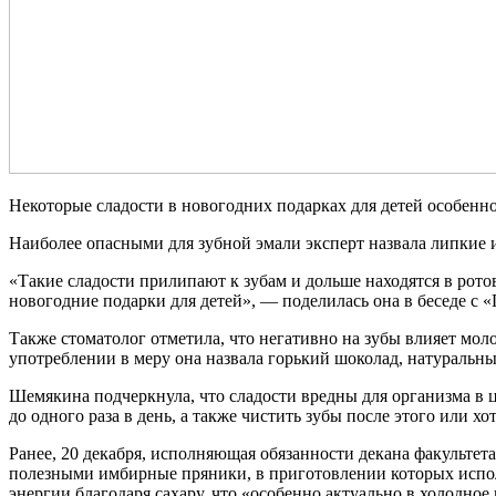
Некоторые сладости в новогодних подарках для детей особенн
Наиболее опасными для зубной эмали эксперт назвала липкие 
«Такие сладости прилипают к зубам и дольше находятся в рото
новогодние подарки для детей», — поделилась она в беседе с «
Также стоматолог отметила, что негативно на зубы влияет мол
употреблении в меру она назвала горький шоколад, натуральны
Шемякина подчеркнула, что сладости вредны для организма в 
до одного раза в день, а также чистить зубы после этого или хо
Ранее, 20 декабря, исполняющая обязанности декана факультет
полезными имбирные пряники, в приготовлении которых исполь
энергии благодаря сахару, что «особенно актуально в холодное 