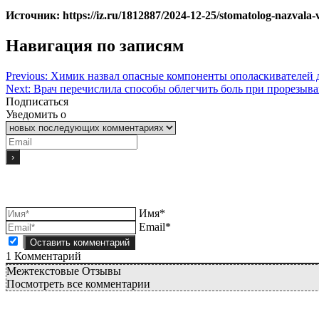
Источник: https://iz.ru/1812887/2024-12-25/stomatolog-nazvala-
Навигация по записям
Previous:
Химик назвал опасные компоненты ополаскивателей д
Next:
Врач перечислила способы облегчить боль при прорезыв
Подписаться
Уведомить о
Имя*
Email*
1
Комментарий
Межтекстовые Отзывы
Посмотреть все комментарии