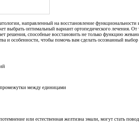
атологии, направленный на восстановление функциональности и
жет выбрать оптимальный вариант ортопедического лечения. От
т решения, способные восстановить не только функцию жевания,
а и особенности, чтобы помочь вам сделать осознанный выбор 
ний
е промежутки между единицами
 потемнение или естественная желтизна эмали, могут стать пово