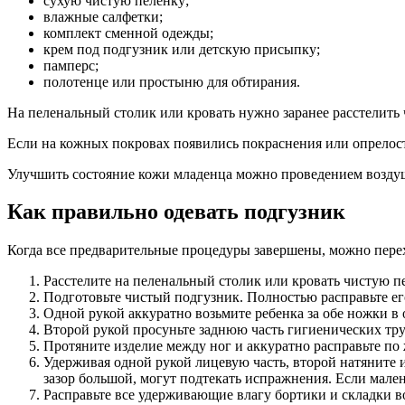
сухую чистую пеленку;
влажные салфетки;
комплект сменной одежды;
крем под подгузник или детскую присыпку;
памперс;
полотенце или простыню для обтирания.
На пеленальный столик или кровать нужно заранее расстелить 
Если на кожных покровах появились покраснения или опрелос
Улучшить состояние кожи младенца можно проведением воздушн
Как правильно одевать подгузник
Когда все предварительные процедуры завершены, можно перех
Расстелите на пеленальный столик или кровать чистую п
Подготовьте чистый подгузник. Полностью расправьте ег
Одной рукой аккуратно возьмите ребенка за обе ножки в 
Второй рукой просуньте заднюю часть гигиенических трус
Протяните изделие между ног и аккуратно расправьте по 
Удерживая одной рукой лицевую часть, второй натяните 
зазор большой, могут подтекать испражнения. Если мале
Расправьте все удерживающие влагу бортики и складки в