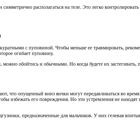
 симметрично располагаться на теле. Это легко контролироват
м
куратными с пуповиной. Чтобы меньше ее травмировать, рекоме
оторое огибает пуповину.
, можно обойтись и обычными. Но когда будете их застегивать, 
ют, что опущенный вниз яички могут передавливаться во время
чтобы избежать его повреждения. Но эти устремления не находят
гузники, предназначенные для мальчиков. У них гелевая впиты