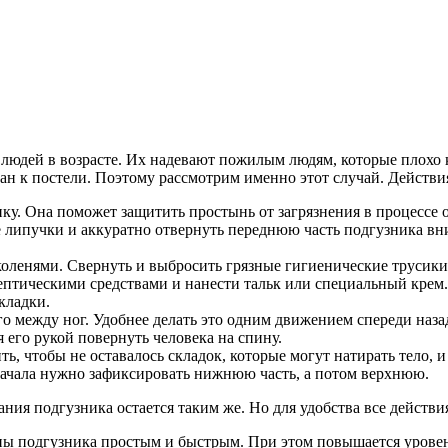
ля людей в возрасте. Их надевают пожилым людям, которые плох
ован к постели. Поэтому рассмотрим именно этот случай. Действ
нку. Она поможет защитить простынь от загрязнения в процессе 
е липучки и аккуратно отвернуть переднюю часть подгузника вн
оленями. Свернуть и выбросить грязные гигиенические трусики
ептическими средствами и нанести тальк или специальный крем.
кладки.
о между ног. Удобнее делать это одним движением спереди наза
его рукой повернуть человека на спину.
ь, чтобы не оставалось складок, которые могут натирать тело, и
начала нужно зафиксировать нижнюю часть, а потом верхнюю.
ния подгузника остается таким же. Но для удобства все действи
ны подгузника простым и быстрым. При этом повышается урове