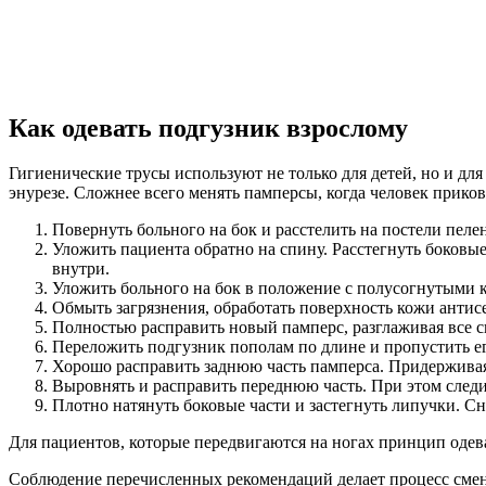
Как одевать подгузник взрослому
Гигиенические трусы используют не только для детей, но и д
энурезе. Сложнее всего менять памперсы, когда человек прик
Повернуть больного на бок и расстелить на постели пеле
Уложить пациента обратно на спину. Расстегнуть боковы
внутри.
Уложить больного на бок в положение с полусогнутыми к
Обмыть загрязнения, обработать поверхность кожи антис
Полностью расправить новый памперс, разглаживая все с
Переложить подгузник пополам по длине и пропустить ег
Хорошо расправить заднюю часть памперса. Придерживая 
Выровнять и расправить переднюю часть. При этом следит
Плотно натянуть боковые части и застегнуть липучки. С
Для пациентов, которые передвигаются на ногах принцип одева
Соблюдение перечисленных рекомендаций делает процесс сме