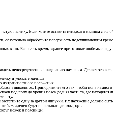
чистую пеленку. Если хотите оставить ненадолго малыша с голо
ти, обязательно обработайте поверхность подсушивающим кремо
ых ванн. Если есть время, заранее приготовьте любимые игрушк
одить непосредственно к надеванию памперса. Делают это в сл
еленку и уложите малыша.
о из транспортного положения.
области щиколоток. Приподнимите его так, чтобы попа немного 
иков под попу до уровня пояса (задняя часть та, где находятся
животу.
и застегните одну за другой липучки. Их натяжение должно быть
нький, младенец будет испытывать дискомфорт.
округ ножек и поясницы.