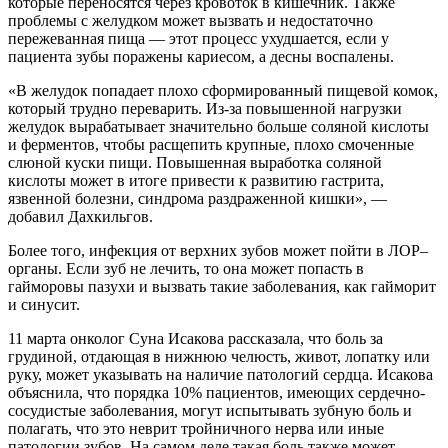
которые переносятся через кровоток в кишечник. Также
проблемы с желудком может вызвать и недостаточно
пережеванная пища — этот процесс ухудшается, если у
пациента зубы поражены кариесом, а десны воспалены.
«В желудок попадает плохо сформированный пищевой комок,
который трудно переварить. Из-за повышенной нагрузки
желудок вырабатывает значительно больше соляной кислоты
и ферментов, чтобы расщепить крупные, плохо смоченные
слюной куски пищи. Повышенная выработка соляной
кислоты может в итоге привести к развитию гастрита,
язвенной болезни, синдрома раздраженной кишки», —
добавил Дахкильгов.
Более того, инфекция от верхних зубов может пойти в ЛОР–
органы. Если зуб не лечить, то она может попасть в
гайморовы пазухи и вызвать такие заболевания, как гайморит
и синусит.
11 марта онколог Суна Исакова рассказала, что боль за
грудиной, отдающая в нижнюю челюсть, живот, лопатку или
руку, может указывать на наличие патологий сердца. Исакова
объяснила, что порядка 10% пациентов, имеющих сердечно-
сосудистые заболевания, могут испытывать зубную боль и
полагать, что это неврит тройничного нерва или иные
патологии зубов. На самом деле такая боль также может