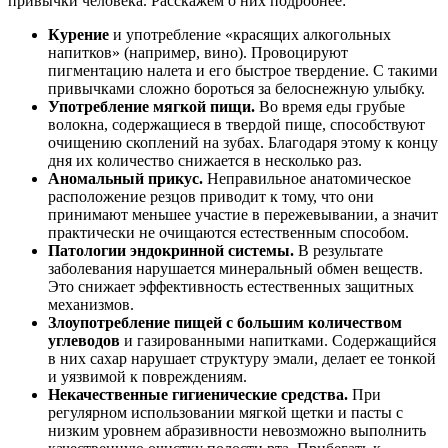
привычки человека. Расскажем о них подробнее:
Курение
и употребление «красящих алкогольных
напитков» (например, вино). Провоцируют
пигментацию налета и его быстрое твердение. С такими
привычками сложно бороться за белоснежную улыбку.
Употребление мягкой пищи.
Во время еды грубые
волокна, содержащиеся в твердой пище, способствуют
очищению скоплений на зубах. Благодаря этому к концу
дня их количество снижается в несколько раз.
Аномальный прикус.
Неправильное анатомическое
расположение резцов приводит к тому, что они
принимают меньшее участие в пережевывании, а значит
практически не очищаются естественным способом.
Патологии эндокринной системы.
В результате
заболевания нарушается минеральный обмен веществ.
Это снижает эффективность естественных защитных
механизмов.
Злоупотребление пищей с большим количеством
углеводов
и газированными напитками. Содержащийся
в них сахар нарушает структуру эмали, делает ее тонкой
и уязвимой к повреждениям.
Некачественные гигиенические средства.
При
регулярном использовании мягкой щетки и пасты с
низким уровнем абразивности невозможно выполнить