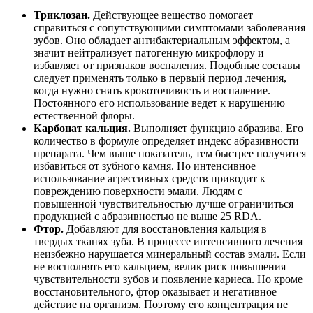
Триклозан.
Действующее вещество помогает
справиться с сопутствующими симптомами заболевания
зубов. Оно обладает антибактериальным эффектом, а
значит нейтрализует патогенную микрофлору и
избавляет от признаков воспаления. Подобные составы
следует применять только в первый период лечения,
когда нужно снять кровоточивость и воспаление.
Постоянного его использование ведет к нарушению
естественной флоры.
Карбонат кальция.
Выполняет функцию абразива. Его
количество в формуле определяет индекс абразивности
препарата. Чем выше показатель, тем быстрее получится
избавиться от зубного камня. Но интенсивное
использование агрессивных средств приводит к
повреждению поверхности эмали. Людям с
повышенной чувствительностью лучше ограничиться
продукцией с абразивностью не выше 25 RDA.
Фтор.
Добавляют для восстановления кальция в
твердых тканях зуба. В процессе интенсивного лечения
неизбежно нарушается минеральный состав эмали. Если
не восполнять его кальцием, велик риск повышения
чувствительности зубов и появление кариеса. Но кроме
восстановительного, фтор оказывает и негативное
действие на организм. Поэтому его концентрация не