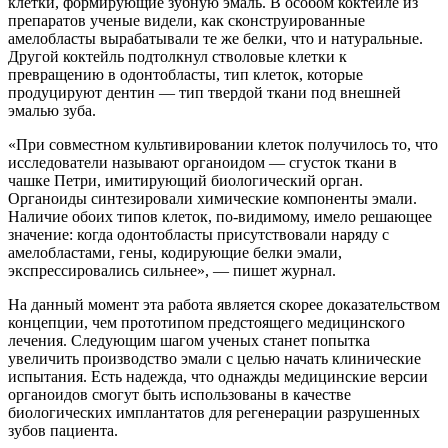
клетки, формирующие зубную эмаль. В особом коктейле из
препаратов ученые видели, как сконструированные
амелобласты вырабатывали те же белки, что и натуральные.
Другой коктейль подтолкнул стволовые клетки к
превращению в одонтобласты, тип клеток, которые
продуцируют дентин — тип твердой ткани под внешней
эмалью зуба.
«При совместном культивировании клеток получилось то, что
исследователи называют органоидом — сгусток ткани в
чашке Петри, имитирующий биологический орган.
Органоиды синтезировали химические компоненты эмали.
Наличие обоих типов клеток, по-видимому, имело решающее
значение: когда одонтобласты присутствовали наряду с
амелобластами, гены, кодирующие белки эмали,
экспрессировались сильнее», — пишет журнал.
На данный момент эта работа является скорее доказательством
концепции, чем прототипом предстоящего медицинского
лечения. Следующим шагом ученых станет попытка
увеличить производство эмали с целью начать клинические
испытания. Есть надежда, что однажды медицинские версии
органоидов смогут быть использованы в качестве
биологических имплантатов для регенерации разрушенных
зубов пациента.